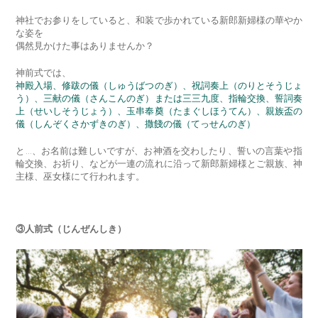
神社でお参りをしていると、和装で歩かれている新郎新婦様の華やか
な姿を
偶然見かけた事はありませんか？
神前式では、
神殿入場、修跋の儀（しゅうばつのぎ）、祝詞奏上（のりとそうじょ
う）、三献の儀（さんこんのぎ）または三三九度、指輪交換、誓詞奏
上（せいしそうじょう）、玉串奉奠（たまぐしほうてん）、親族盃の
儀（しんぞくさかずきのぎ）、撒餞の儀（てっせんのぎ）
と…、お名前は難しいですが、お神酒を交わしたり、誓いの言葉や指
輪交換、お祈り、などが一連の流れに沿って新郎新婦様とご親族、神
主様、巫女様にて行われます。
③人前式（じんぜんしき）