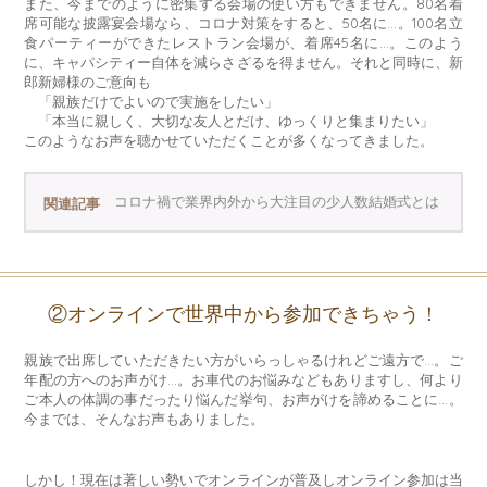
また、今までのように密集する会場の使い方もできません。80名着
席可能な披露宴会場なら、コロナ対策をすると、50名に…。100名立
食パーティーができたレストラン会場が、着席45名に…。このよう
に、キャパシティー自体を減らさざるを得ません。それと同時に、新
郎新婦様のご意向も
「親族だけでよいので実施をしたい」
「本当に親しく、大切な友人とだけ、ゆっくりと集まりたい」
このようなお声を聴かせていただくことが多くなってきました。
コロナ禍で業界内外から大注目の少人数結婚式とは
関連記事
②オンラインで世界中から参加できちゃう！
親族で出席していただきたい方がいらっしゃるけれどご遠方で…。ご
年配の方へのお声がけ…。お車代のお悩みなどもありますし、何より
ご本人の体調の事だったり悩んだ挙句、お声がけを諦めることに…。
今までは、そんなお声もありました。
しかし！現在は著しい勢いでオンラインが普及しオンライン参加は当