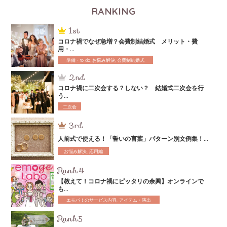
RANKING
コロナ禍でなぜ急増？会費制結婚式 メリット・費
用・...
準備・to do, お悩み解決, 会費制結婚式
コロナ禍に二次会する？しない？ 結婚式二次会を行
う...
二次会
人前式で使える！「誓いの言葉」パターン別文例集！...
お悩み解決, 応用編
【教えて！コロナ禍にピッタリの余興】オンラインで
も...
エモパ！のサービス内容, アイテム・演出