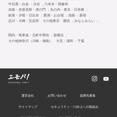
中目黒・白金
渋谷
六本木・西麻布
赤坂・赤坂見附・虎の門
丸の内・東京・日本橋
銀座・汐留・日比谷
豊洲・お台場
池袋
新宿
品川・大崎・五反田
その他東京
横浜
みなとみらい
関内・馬車道・元町中華街
新横浜
その他神奈川（川崎・湘南）
大宮・浦和
千葉
運営会社
お問い合わせ
提携先募集
サイトマップ
セキュリティ・CS向上への取組み