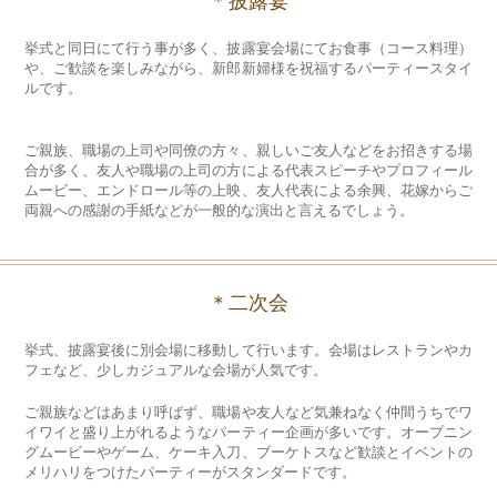
＊披露宴
挙式と同日にて行う事が多く、披露宴会場にてお食事（コース料理）
や、ご歓談を楽しみながら、新郎新婦様を祝福するパーティースタイ
ルです。
ご親族、職場の上司や同僚の方々、親しいご友人などをお招きする場
合が多く、友人や職場の上司の方による代表スピーチやプロフィール
ムービー、エンドロール等の上映、友人代表による余興、花嫁からご
両親への感謝の手紙などが一般的な演出と言えるでしょう。
＊二次会
挙式、披露宴後に別会場に移動して行います。会場はレストランやカ
フェなど、少しカジュアルな会場が人気です。
ご親族などはあまり呼ばず、職場や友人など気兼ねなく仲間うちでワ
イワイと盛り上がれるようなパーティー企画が多いです。オープニン
グムービーやゲーム、ケーキ入刀、ブーケトスなど歓談とイベントの
メリハリをつけたパーティーがスタンダードです。