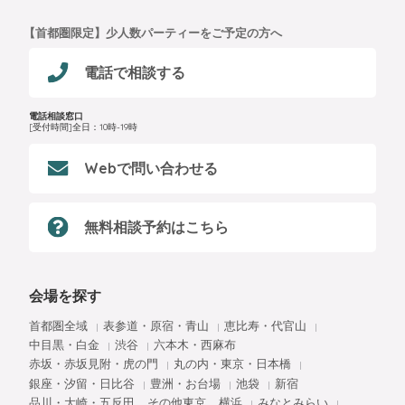
【首都圏限定】少人数パーティーをご予定の方へ
電話で相談する
電話相談窓口
[受付時間]全日：10時-19時
Webで問い合わせる
無料相談予約はこちら
会場を探す
首都圏全域
表参道・原宿・青山
恵比寿・代官山
中目黒・白金
渋谷
六本木・西麻布
赤坂・赤坂見附・虎の門
丸の内・東京・日本橋
銀座・汐留・日比谷
豊洲・お台場
池袋
新宿
品川・大崎・五反田
その他東京
横浜
みなとみらい