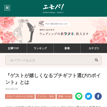
記事TOP
ランキング
新着
カテゴリ
『ゲストが嬉しくなるプチギフト選びのポイ
ント』とは
2021/02/24
エモパ！のサービス内容
アイテム・演出
準備・to do