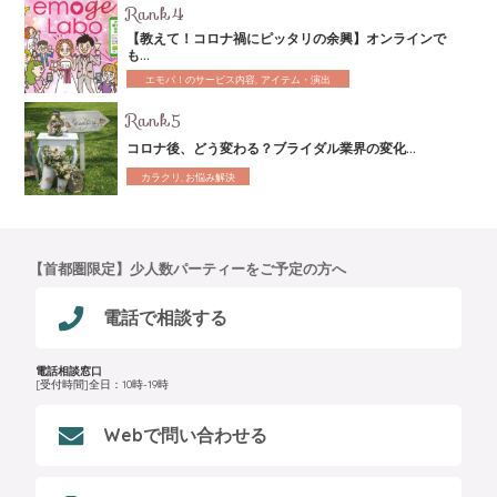
【教えて！コロナ禍にピッタリの余興】オンラインで
も...
エモパ！のサービス内容, アイテム・演出
コロナ後、どう変わる？ブライダル業界の変化...
カラクリ, お悩み解決
【首都圏限定】少人数パーティーをご予定の方へ
電話で相談する
電話相談窓口
[受付時間]全日：10時-19時
Webで問い合わせる