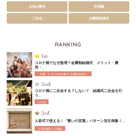
お悩み解決
応用編
二次会
会費制結婚式
RANKING
コロナ禍でなぜ急増？会費制結婚式 メリット・費
用・...
準備・to do, お悩み解決, 会費制結婚式
コロナ禍に二次会する？しない？ 結婚式二次会を行
う...
二次会
人前式で使える！「誓いの言葉」パターン別文例集！...
お悩み解決, 応用編