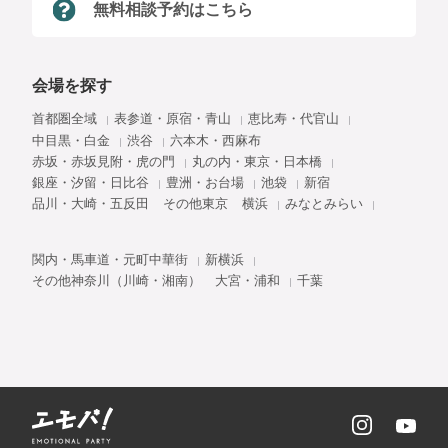
無料相談予約はこちら
会場を探す
首都圏全域
表参道・原宿・青山
恵比寿・代官山
中目黒・白金
渋谷
六本木・西麻布
赤坂・赤坂見附・虎の門
丸の内・東京・日本橋
銀座・汐留・日比谷
豊洲・お台場
池袋
新宿
品川・大崎・五反田
その他東京
横浜
みなとみらい
関内・馬車道・元町中華街
新横浜
その他神奈川（川崎・湘南）
大宮・浦和
千葉