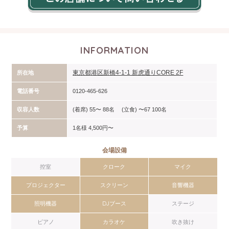
INFORMATION
東京都港区新橋4-1-1 新虎通りCORE 2F
所在地
電話番号
0120-465-626
収容人数
(着席) 55〜 88名 (立食) 〜67 100名
予算
1名様 4,500円〜
会場設備
控室
クローク
マイク
プロジェクター
スクリーン
音響機器
照明機器
DJブース
ステージ
ピアノ
カラオケ
吹き抜け