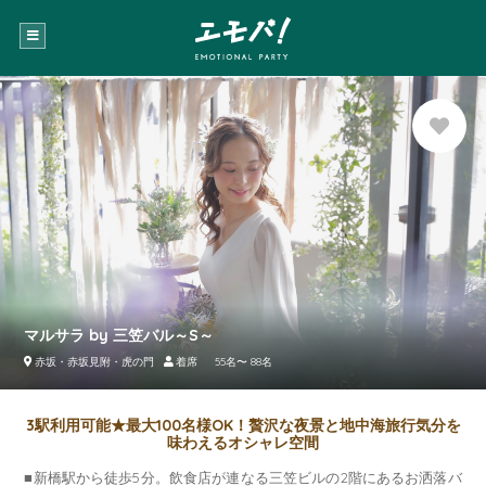
お気に
入り登
録
マルサラ by 三笠バル～S～
赤坂・赤坂見附・虎の門
着席 55名〜 88名
3駅利用可能★最大100名様OK！贅沢な夜景と地中海旅行気分を
味わえるオシャレ空間
■新橋駅から徒歩5分。飲食店が連なる三笠ビルの2階にあるお洒落バ