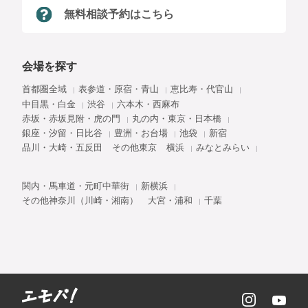
無料相談予約はこちら
会場を探す
首都圏全域
表参道・原宿・青山
恵比寿・代官山
中目黒・白金
渋谷
六本木・西麻布
赤坂・赤坂見附・虎の門
丸の内・東京・日本橋
銀座・汐留・日比谷
豊洲・お台場
池袋
新宿
品川・大崎・五反田
その他東京
横浜
みなとみらい
関内・馬車道・元町中華街
新横浜
その他神奈川（川崎・湘南）
大宮・浦和
千葉