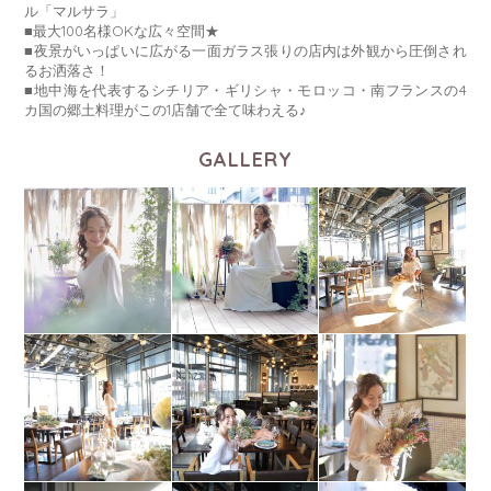
ル「マルサラ」
■最大100名様OKな広々空間★
■夜景がいっぱいに広がる一面ガラス張りの店内は外観から圧倒され
るお洒落さ！
■地中海を代表するシチリア・ギリシャ・モロッコ・南フランスの4
カ国の郷土料理がこの1店舗で全て味わえる♪
GALLERY