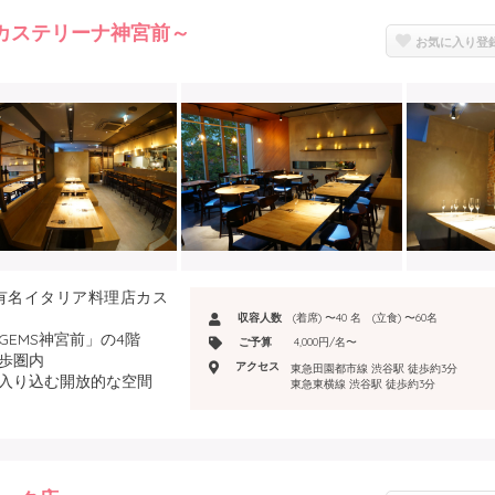
パスタが美味しいイタリ
E ～カステリーナ神宮前～
お気に入り登
持ち、チーズはオープン
しています
り寄せ
の有名イタリア料理店カス
収容人数
(着席) 〜40 名 (立食) 〜60名
EMS神宮前」の4階
ご予算
4,000円/名〜
歩圏内
アクセス
東急田園都市線 渋谷駅 徒歩約3分
が入り込む開放的な空間
東急東横線 渋谷駅 徒歩約3分
ルと、黒のスタイリッシ
ードを演出