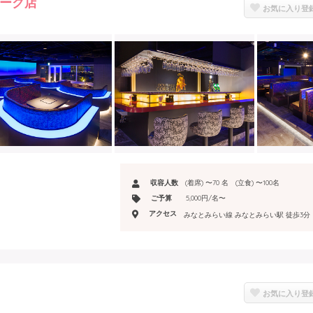
マーク店
お気に入り登
収容人数
(着席) 〜70 名 (立食) 〜100名
ご予算
5,000円/名〜
アクセス
みなとみらい線 みなとみらい駅 徒歩3分
お気に入り登