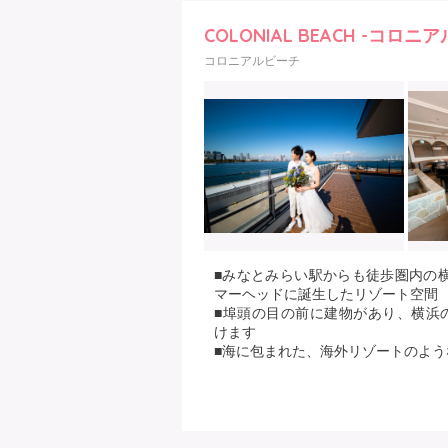
COLONIAL BEACH -コロニ
コロニアルビーチ
■みなとみらい駅からも徒歩圏内の
マーヘッドに誕生したリゾート空間
■埠頭の目の前に建物があり、横浜
けます
■海に包まれた、海外リゾートのよ
■海外リゾートホテルをテーマにし
開放感も抜群
■店内にはグランドピアノ！ピアノで
■日本の四季を織り込んだ、世界の