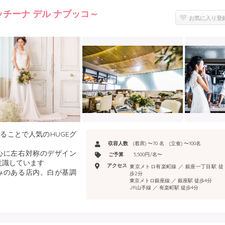
 ～クッチーナ デル ナブッコ～
お気に入り登
ることで人気のHUGEグ
収容人数
(着席) 〜70 名 (立食) 〜100名
心に左右対称のデザイン
ご予算
5,500円/名〜
意識しています
アクセス
東京メトロ有楽町線 ／ 銀座一丁目駅 徒
みのある店内。白が基調
歩2分
東京メトロ銀座線 ／ 銀座駅 徒歩4分
JR山手線 ／ 有楽町駅 徒歩4分
見上げる店内は、ライブ
が向かう造り
銀座一丁目） ミキモト銀