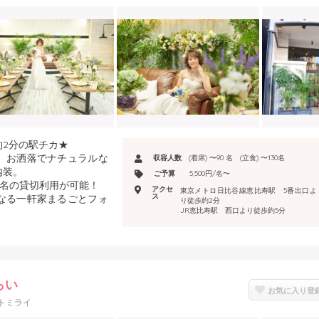
2分の駅チカ★
、お洒落でナチュラルな
収容人数
(着席) 〜90 名 (立食) 〜130名
内装。
ご予算
5,500円/名〜
0名の貸切利用が可能！
アクセ
東京メトロ日比谷線恵比寿駅 5番出口よ
ス
なる一軒家まるごとフォ
り徒歩約2分
JR恵比寿駅 西口より徒歩約5分
みらい
お気に入り登
トミライ