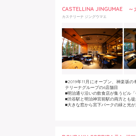
■手作りフレッシュチーズと手打ち
CASTELLINA JINGUMA
アン・オープンキッチン
■特にチーズとトマトにこだわりを
カステリーナ ジングウマエ
キッチンのチーズ工房で毎日手作り
■トマトは全国から選りすぐりをお取
■2019年11月にオープン、神楽坂
テリーナグループの6店舗目
■明治通り沿いの飲食店が集うビル「G
■渋谷駅と明治神宮前駅の両方とも徒
■大きな窓から宮下パークの緑と光
■温かみのある木材を使ったテーブ
ュなアイアンチェアが洗練されたム