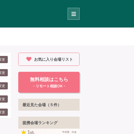
お気に入り会場リスト
変更
変更
無料相談はこちら
変更
- リモート相談OK -
変更
最近見た会場（５件）
変更
提携会場ランキング
中目黒・白金