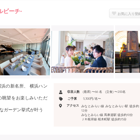
アルビーチ-
お気に入り登
横浜の新名所、 横浜ハン
収容人数
(着席) 〜66 名 (立食) 〜200名
の眺望をお楽しみいただ
ご予算
5,300円/名〜
アクセス
みなとみらい線 みなとみらい駅 徒歩約
うなガーデン挙式が叶う
12分
た店内は、ガラス張りで
みなとみらい線 馬車道駅 徒歩約10分
ＪＲ根岸線 桜木町駅 徒歩約15分
の演出も叶います
シーフード料理が自慢