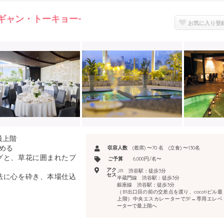
ザ・レギャン・トーキョー-
お気に入り登
 最上階
める
収容人数
(着席) 〜70 名 (立食) 〜130名
グと、草花に囲まれたプ
ご予算
6,000円/名〜
アク
JR 渋谷駅：徒歩3分
セス
法に心を砕き、本場仕込
半蔵門線 渋谷駅：徒歩3分
本格フレンチ
銀座線 渋谷駅：徒歩3分
（B1出口目の前の交差点を渡り、cocotiビル最
る空間で、至福のひと時を
上階）中央エスカレーターで3F→専用エレベ
ーターで最上階へ