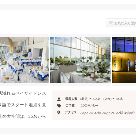
お気に入り登
感溢れるベイサイドレス
収容人数
(着席) 〜100 名 (立食) 〜200名
ンス語でスタート地点を意
ご予算
6,000円/名〜
アクセス
みなとみらい線 みなとみらい駅 徒歩8分
可能の大空間は、25名から
ラス有で圧倒的なスケール
ッチリ！