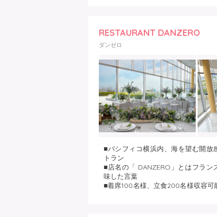
RESTAURANT DANZERO
ダンゼロ
■パシフィコ横浜内、海を望む開放
トラン
■店名の「 DANZERO」とはフラ
味した言葉
■着席100名様、立食200名様収容
貸切可能
■6ｍの天井、全面ガラス張り、テ
感と、ソーシャルディスタンスもバ