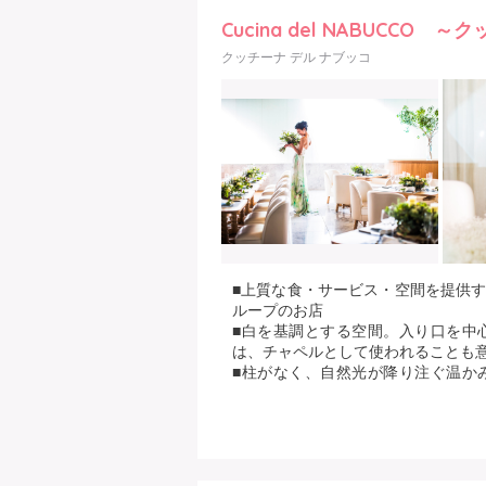
Cucina del NABUCCO
クッチーナ デル ナブッコ
■上質な食・サービス・空間を提供す
ループのお店
■白を基調とする空間。入り口を中
は、チャペルとして使われることも
■柱がなく、自然光が降り注ぐ温か
でどんな装飾も映えます。
■テーブルからオープンキッチンを
でお料理が作られる様子に自然と目
■駅から徒歩3分（銀座・有楽町・
座2の7階で外観デザインも素敵