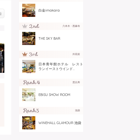
白金imakara
録
六本木・西麻布
THE SKY BAR
外苑前
日本青年館ホテル レスト
ランイーストウインド...
恵比寿
EBISU SHOW ROOM
池袋
WINEHALL GLAMOUR 池袋