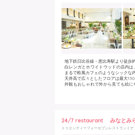
地下鉄日比谷線・恵比寿駅より徒歩約
白レンガとホワイトウッドの店内は
まるで欧風カフェのようなシックな
天井高で広々としたフロアは最大13
外観もおしゃれで外から見ても絵に
トジェ空間♪
24/7 restaurant みなと
トゥエンティーフォーセブンレストランミナ