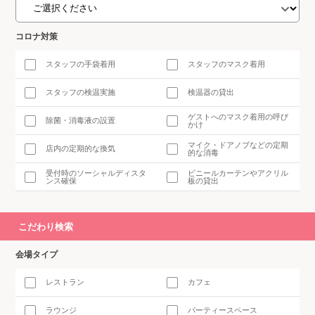
コロナ対策
スタッフの手袋着用
スタッフのマスク着用
スタッフの検温実施
検温器の貸出
ゲストへのマスク着用の呼び
除菌・消毒液の設置
かけ
マイク・ドアノブなどの定期
店内の定期的な換気
的な消毒
受付時のソーシャルディスタ
ビニールカーテンやアクリル
ンス確保
板の貸出
こだわり検索
会場タイプ
レストラン
カフェ
ラウンジ
パーティースペース