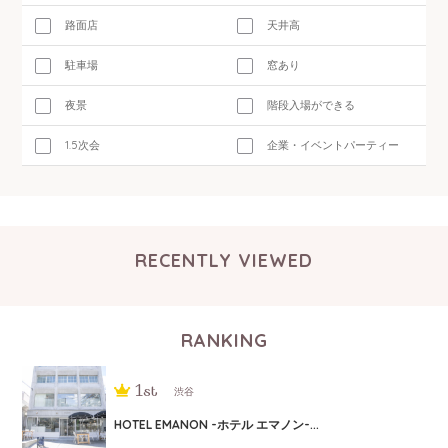
路面店
天井高
駐車場
窓あり
夜景
階段入場ができる
1.5次会
企業・イベントパーティー
RECENTLY VIEWED
RANKING
渋谷
HOTEL EMANON -ホテル エマノン-...