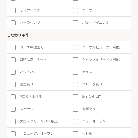
ライブハウス
クラブ
バーラウンジ
バル・ダイニング
こだわり条件
コース料理あり
テーブルビュッフェ可能
21時以降スタート
キャンドルサービス可能
バンドOK
テラス
控室あり
クロークあり
100名以上可能
駅近5分以内
ステージ
音響充実
大型スクリーン(100”以上）
ニューオープン
リニューアルオープン
一軒家