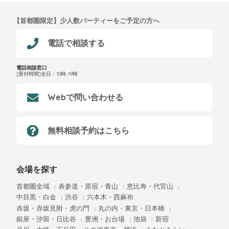
【首都圏限定】少人数パーティーをご予定の方へ
電話で相談する
電話相談窓口
[受付時間]全日：10時-19時
Webで問い合わせる
無料相談予約はこちら
会場を探す
首都圏全域
表参道・原宿・青山
恵比寿・代官山
中目黒・白金
渋谷
六本木・西麻布
赤坂・赤坂見附・虎の門
丸の内・東京・日本橋
銀座・汐留・日比谷
豊洲・お台場
池袋
新宿