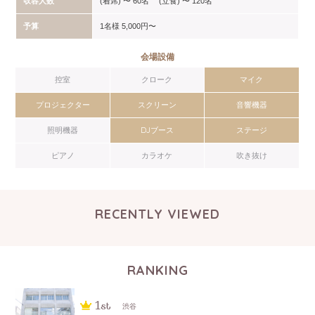
収容人数
(着席) 〜 60名 (立食) 〜 120名
予算
1名様 5,000円〜
会場設備
控室
クローク
マイク
プロジェクター
スクリーン
音響機器
照明機器
DJブース
ステージ
ピアノ
カラオケ
吹き抜け
RECENTLY VIEWED
RANKING
渋谷