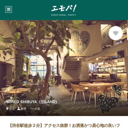
お気に
入り登
録
WIRED SHIBUYA（旧LAND)
渋谷
着席 〜 60名
【渋谷駅徒歩２分】アクセス抜群！お洒落かつ居心地の良いフ