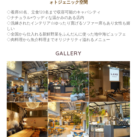
ォトジェニック空間
◇着席60名、立食120名まで収容可能のキャパシティ
◇ナチュラル×ウッディな温かみのある店内
◇洗練されたインテリア☆ゆったり寛げるソファー席もあり女性も嬉
しい
◇全国から仕入れる新鮮野菜をふんだんに使った地中海ビュッフェ
◇肉料理から魚介料理までオリジナリティ溢れるメニュー
GALLERY