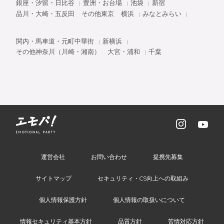
銀座・汐留・日比谷
豊洲・お台場
池袋
新宿
品川・大崎・五反田
その他東京
横浜
みなとみらい
関内・馬車道・元町中華街
新横浜
その他神奈川（川崎・湘南）
大宮・浦和
千葉
運営会社
お問い合わせ
提携先募集
サイトマップ
セキュリティ・CS向上への取組み
個人情報保護方針
個人情報の取扱いについて
情報セキュリティ基本方針
品質方針
苦情対応方針