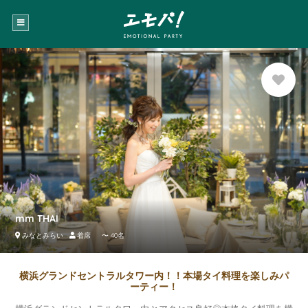
お気に
入り登
録
mm THAI
みなとみらい
着席 〜 40名
横浜グランドセントラルタワー内！！本場タイ料理を楽しみパ
ーティー！