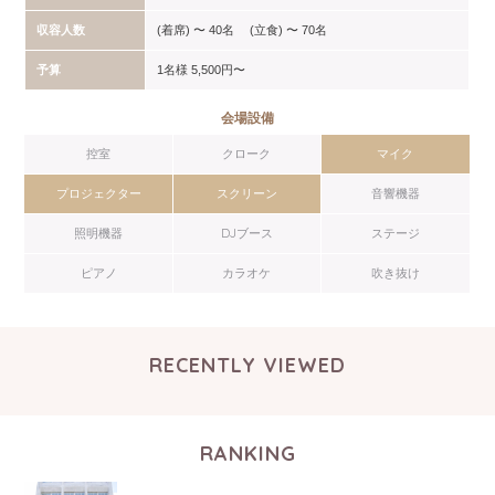
収容人数
(着席) 〜 40名 (立食) 〜 70名
予算
1名様 5,500円〜
会場設備
控室
クローク
マイク
プロジェクター
スクリーン
音響機器
照明機器
DJブース
ステージ
ピアノ
カラオケ
吹き抜け
RECENTLY VIEWED
RANKING