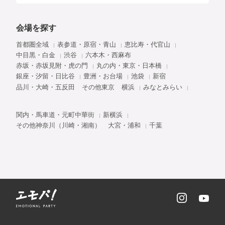
会場を探す
首都圏全域
表参道・原宿・青山
恵比寿・代官山
中目黒・白金
渋谷
六本木・西麻布
赤坂・赤坂見附・虎の門
丸の内・東京・日本橋
銀座・汐留・日比谷
豊洲・お台場
池袋
新宿
品川・大崎・五反田
その他東京
横浜
みなとみらい
関内・馬車道・元町中華街
新横浜
その他神奈川（川崎・湘南）
大宮・浦和
千葉