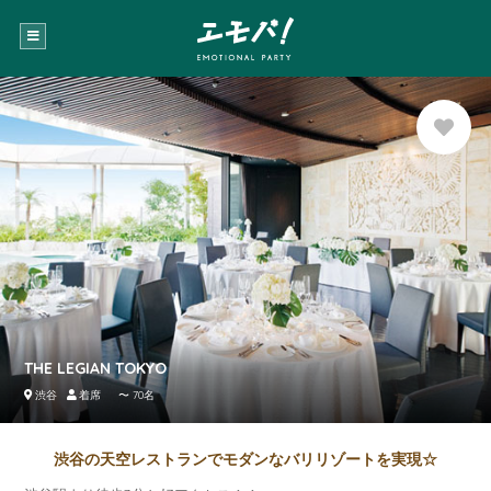
お気に
入り登
録
THE LEGIAN TOKYO
渋谷
着席 〜 70名
渋谷の天空レストランでモダンなバリリゾートを実現☆