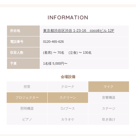
INFORMATION
東京都渋谷区渋谷 1-23-16 cocotiビル 12F
所在地
電話番号
0120-465-626
収容人数
(着席) 〜 70名 (立食) 〜 130名
予算
1名様 5,000円〜
会場設備
控室
クローク
マイク
プロジェクター
スクリーン
音響機器
照明機器
DJブース
ステージ
ピアノ
カラオケ
吹き抜け