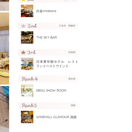
白金imakara
六本木・西麻布
THE SKY BAR
外苑前
日本青年館ホテル レスト
ランイーストウインド...
恵比寿
EBISU SHOW ROOM
池袋
WINEHALL GLAMOUR 池袋