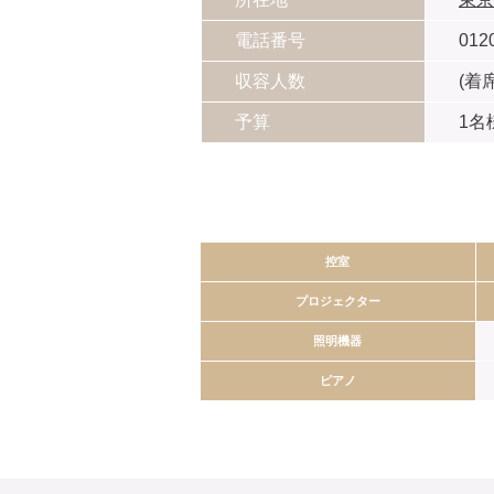
電話番号
012
収容人数
(着席
予算
1名様
控室
プロジェクター
照明機器
ピアノ