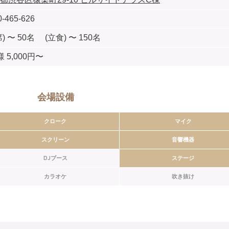
0-465-626
) 〜 50名 (立食) 〜 150名
 5,000円〜
会場設備
クローク
マイク
スクリーン
音響機器
DJブース
ステージ
カラオケ
吹き抜け