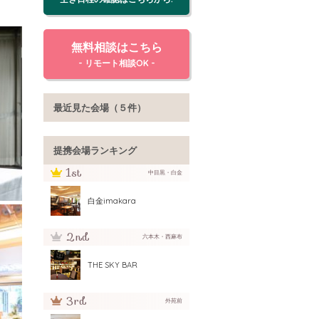
無料相談はこちら
- リモート相談OK -
最近見た会場（５件）
提携会場ランキング
中目黒・白金
白金imakara
六本木・西麻布
THE SKY BAR
外苑前