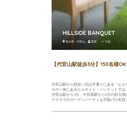
HILLSIDE BANQUET
恵比寿・代官山
着席 〜 50名
【代官山駅徒歩3分】150名様
代官山駅から程近い旧山手通りにある「ヒル
その一角にあるヒルサイド・バンケットでは
代官山駅から3分、中目黒駅から5分の好立
テラスでのガーデンパーティも可能♪150名様