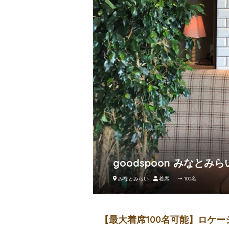
goodspoon みなとみら
みなとみらい
着席 〜 100名
【最大着席100名可能】ロケ