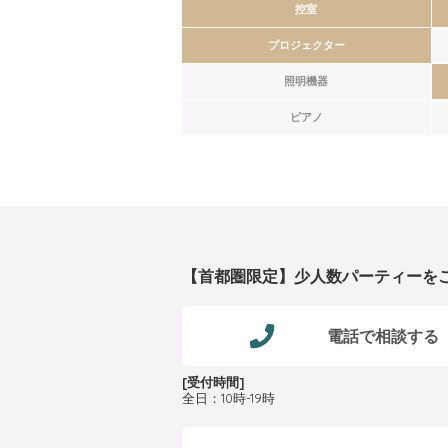
控室
プロジェクター
照明機器
ピアノ
【首都圏限定】少人数パーティーを
電話で相談する
[受付時間]
全日：10時-19時