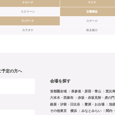
クローク
マイク
スクリーン
音響機器
DJブース
ステージ
カラオケ
吹き抜け
ご予定の方へ
会場を探す
首都圏全域
表参道・原宿・青山
恵比
六本木・西麻布
赤坂・赤坂見附・虎の
銀座・汐留・日比谷
豊洲・お台場
池
その他東京
横浜
みなとみらい
関内