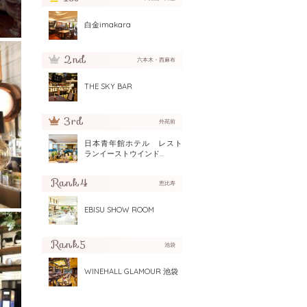
白金imakara
六本木・西麻布
THE SKY BAR
外苑前
日本青年館ホテル レスト
ランイーストウインド...
恵比寿
EBISU SHOW ROOM
池袋
WINEHALL GLAMOUR 池袋