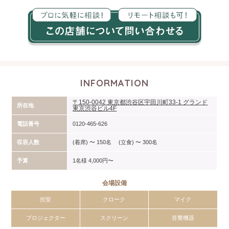
INFORMATION
〒150-0042 東京都渋谷区宇田川町33-1 グランド
所在地
東京渋谷ビル4F
電話番号
0120-465-626
収容人数
(着席) 〜 150名 (立食) 〜 300名
予算
1名様 4,000円〜
会場設備
控室
クローク
マイク
プロジェクター
スクリーン
音響機器