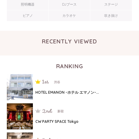
照明機器
DJブース
ステージ
ピアノ
カラオケ
吹き抜け
RECENTLY VIEWED
RANKING
渋谷
HOTEL EMANON -ホテル エマノン-...
新宿
CW PARTY SPACE Tokyo