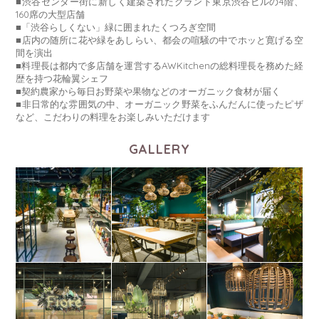
■渋谷センター街に新しく建築されたグランド東京渋谷ビルの4階、
160席の大型店舗
■「渋谷らしくない」緑に囲まれたくつろぎ空間
■店内の随所に花や緑をあしらい、都会の喧騒の中でホッと寛げる空
間を演出
■料理長は都内で多店舗を運営するAWKitchenの総料理長を務めた経
歴を持つ花輪翼シェフ
■契約農家から毎日お野菜や果物などのオーガニック食材が届く
■非日常的な雰囲気の中、オーガニック野菜をふんだんに使ったピザ
など、こだわりの料理をお楽しみいただけます
GALLERY