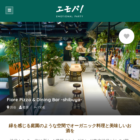
お気に
入り登
録
Fiore Pizza & Dining Bar -shibuya-
渋谷
着席 〜 150名
緑を感じる庭園のような空間でオーガニック料理と美味しいお
酒を