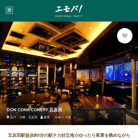
お気に
入り登
録
DON CONA CONERY 五反田
品川・大崎・五反田
着席 40名〜 70名
五反田駅徒歩約1分の駅チカ好立地☆ゆったり夜景を眺めながら