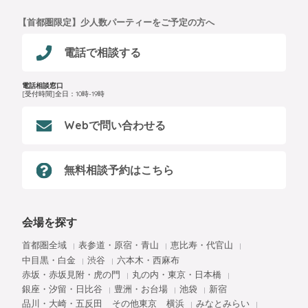
【首都圏限定】少人数パーティーをご予定の方へ
電話で相談する
電話相談窓口
[受付時間]全日：10時-19時
Webで問い合わせる
無料相談予約はこちら
会場を探す
首都圏全域
表参道・原宿・青山
恵比寿・代官山
中目黒・白金
渋谷
六本木・西麻布
赤坂・赤坂見附・虎の門
丸の内・東京・日本橋
銀座・汐留・日比谷
豊洲・お台場
池袋
新宿
品川・大崎・五反田
その他東京
横浜
みなとみらい