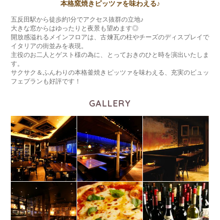
本格窯焼きピッツァを味わえる♪
五反田駅から徒歩約1分でアクセス抜群の立地♪
大きな窓からはゆったりと夜景も望めます◎
開放感溢れるメインフロアは、古煉瓦の柱やチーズのディスプレイで
イタリアの街並みを表現。
主役のお二人とゲスト様の為に、とっておきのひと時を演出いたしま
す。
サクサク＆ふんわりの本格釜焼きピッツァを味わえる、充実のビュッ
フェプランも好評です！
GALLERY