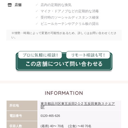
店舗
店内の定期的な換気
マイク・ドアノブなどの定期的な消毒
受付時のソーシャルディスタンス確保
ビニールカーテンやアクリル板の貸出
※情勢・時期によって変更の可能性があるため、詳しくはお問い合わせくださ
い。
INFORMATION
東京都品川区東五反田2-1-2 五反田東急スクエア
所在地
8F
電話番号
0120-465-626
収容人数
(着席) 40〜 70名 (立食) 〜40 70名