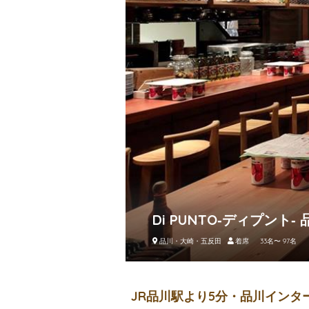
Di PUNTO‐ディプント‐ 
品川・大崎・五反田
着席 33名〜 97名
JR品川駅より5分・品川イン