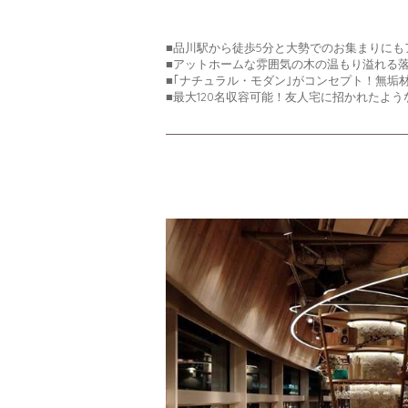
■品川駅から徒歩5分と大勢でのお集まりに
■アットホームな雰囲気の木の温もり溢れる
■｢ナチュラル・モダン｣がコンセプト！無垢
■最大120名収容可能！友人宅に招かれたよ