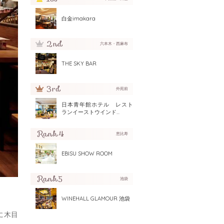
白金imakara
六本木・西麻布
THE SKY BAR
外苑前
日本青年館ホテル レスト
ランイーストウインド...
恵比寿
EBISU SHOW ROOM
池袋
WINEHALL GLAMOUR 池袋
に木目