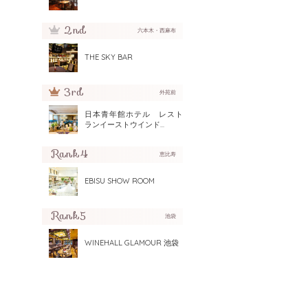
六本木・西麻布
THE SKY BAR
外苑前
日本青年館ホテル レスト
ランイーストウインド...
恵比寿
EBISU SHOW ROOM
池袋
WINEHALL GLAMOUR 池袋