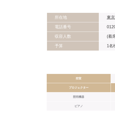
所在地
東京
電話番号
012
収容人数
(着席
予算
1名様
控室
プロジェクター
照明機器
ピアノ