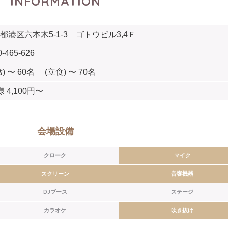
INFORMATION
都港区六本木5-1-3 ゴトウビル3,4Ｆ
0-465-626
) 〜 60名 (立食) 〜 70名
 4,100円〜
会場設備
クローク
マイク
スクリーン
音響機器
DJブース
ステージ
カラオケ
吹き抜け