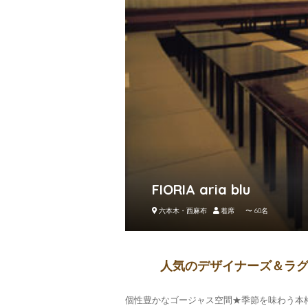
FIORIA aria blu
六本木・西麻布
着席 〜 60名
人気のデザイナーズ＆ラ
個性豊かなゴージャス空間★季節を味わう本