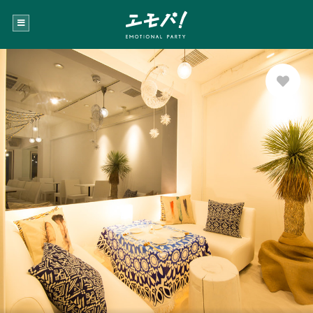
お気に
入り登
録