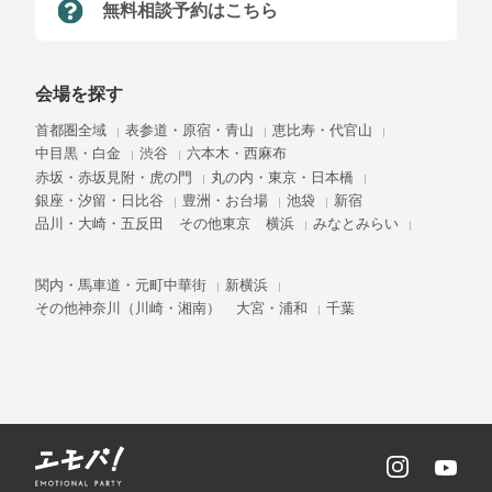
無料相談予約はこちら
会場を探す
首都圏全域
表参道・原宿・青山
恵比寿・代官山
中目黒・白金
渋谷
六本木・西麻布
赤坂・赤坂見附・虎の門
丸の内・東京・日本橋
銀座・汐留・日比谷
豊洲・お台場
池袋
新宿
品川・大崎・五反田
その他東京
横浜
みなとみらい
関内・馬車道・元町中華街
新横浜
その他神奈川（川崎・湘南）
大宮・浦和
千葉