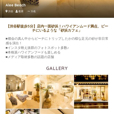
Alee Beach
渋谷
着席 〜 30名
【渋谷駅徒歩5分】店内一面砂浜！ハワイアンムード満点、ビー
チにいるような「砂浜カフェ」
■都会の真ん中からビーチにトリップしたかの様な足元の砂が非日常
感を演出！
■インスタ映え抜群のフォトスポット多数♪
■本格派ハワイアンフードも楽しめる
■メディア取材多数の話題の店舗
GALLERY