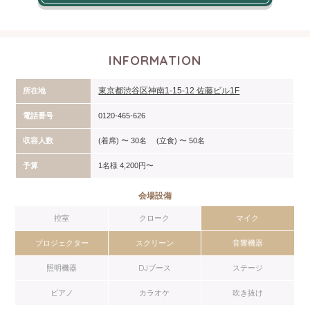
INFORMATION
東京都渋谷区神南1-15-12 佐藤ビル1F
所在地
電話番号
0120-465-626
収容人数
(着席) 〜 30名 (立食) 〜 50名
予算
1名様 4,200円〜
会場設備
控室
クローク
マイク
プロジェクター
スクリーン
音響機器
照明機器
DJブース
ステージ
ピアノ
カラオケ
吹き抜け