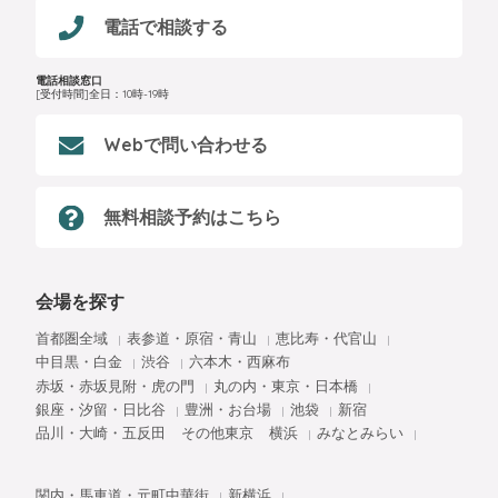
電話で相談する
電話相談窓口
[受付時間]全日：10時-19時
Webで問い合わせる
無料相談予約はこちら
会場を探す
首都圏全域
表参道・原宿・青山
恵比寿・代官山
中目黒・白金
渋谷
六本木・西麻布
赤坂・赤坂見附・虎の門
丸の内・東京・日本橋
銀座・汐留・日比谷
豊洲・お台場
池袋
新宿
品川・大崎・五反田
その他東京
横浜
みなとみらい
関内・馬車道・元町中華街
新横浜