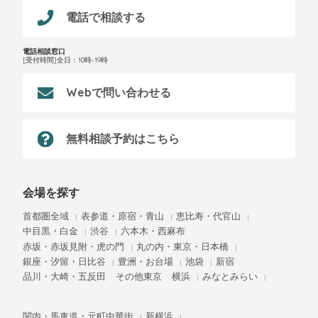
電話で相談する
電話相談窓口
[受付時間]全日：10時-19時
Webで問い合わせる
無料相談予約はこちら
会場を探す
首都圏全域
表参道・原宿・青山
恵比寿・代官山
中目黒・白金
渋谷
六本木・西麻布
赤坂・赤坂見附・虎の門
丸の内・東京・日本橋
銀座・汐留・日比谷
豊洲・お台場
池袋
新宿
品川・大崎・五反田
その他東京
横浜
みなとみらい
関内・馬車道・元町中華街
新横浜