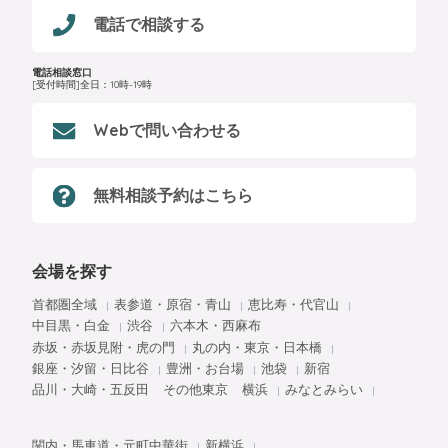
電話で相談する
電話相談窓口
[受付時間]全日：10時-19時
Webで問い合わせる
無料相談予約はこちら
会場を探す
首都圏全域
表参道・原宿・青山
恵比寿・代官山
中目黒・白金
渋谷
六本木・西麻布
赤坂・赤坂見附・虎の門
丸の内・東京・日本橋
銀座・汐留・日比谷
豊洲・お台場
池袋
新宿
品川・大崎・五反田
その他東京
横浜
みなとみらい
関内・馬車道・元町中華街
新横浜